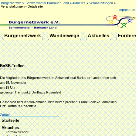
Bürgernetzwerk Schwentinetal-Barkauer Land
>
Aktuelles
>
Veranstaltungen
>
Veranstaltungen - Detailseite
Impressum
Navigation
Bürgernetzwerk
Wanderwege
Aktuelles
Fördere
überspringen
BnSB-Treffen
2016-11-15
Die Mitglieder des Bürgernetzwerkes Schwentinetal-Barkauer Land treffen sich
am 15. November
um 19 Uhr
geplanter Treffpunkt: Dorfhaus Rosenfeld
Gäste sind herzlich willkommen; bitte beim Sprecher -Frank Jedicke- anmelden.
Ort: Dorfhaus Rosenfeld
Zurück
Navigation
Startseite
überspringen
Aktuelles
Terminkalender