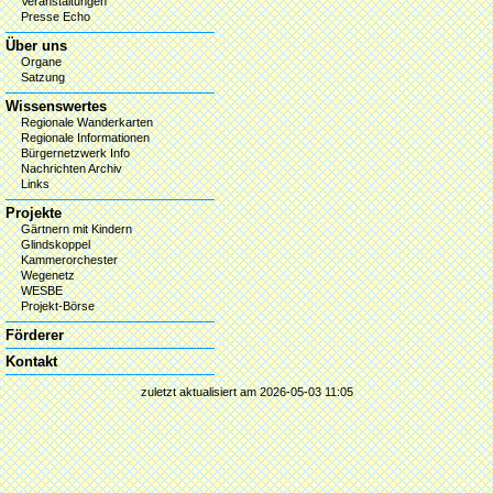
Veranstaltungen
Presse Echo
Über uns
Organe
Satzung
Wissenswertes
Regionale Wanderkarten
Regionale Informationen
Bürgernetzwerk Info
Nachrichten Archiv
Links
Projekte
Gärtnern mit Kindern
Glindskoppel
Kammerorchester
Wegenetz
WESBE
Projekt-Börse
Förderer
Kontakt
zuletzt aktualisiert am 2026-05-03 11:05