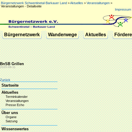
Bürgernetzwerk Schwentinetal-Barkauer Land
>
Aktuelles
>
Veranstaltungen
>
Veranstaltungen - Detailseite
Impressum
Navigation
Bürgernetzwerk
Wanderwege
Aktuelles
Fördere
überspringen
BnSB Grillen
2020-08-11
Zurück
Navigation
Startseite
überspringen
Aktuelles
Terminkalender
Veranstaltungen
Presse Echo
Über uns
Organe
Satzung
Wissenswertes