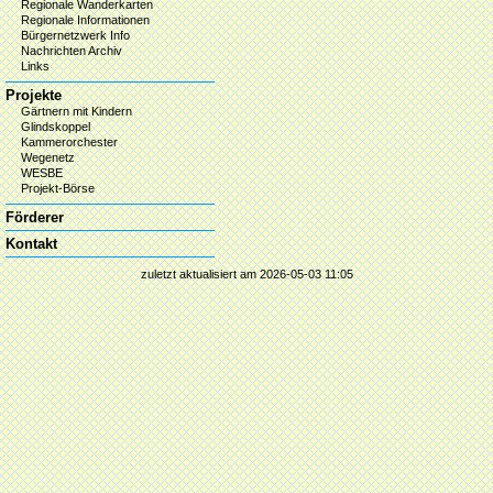
Regionale Wanderkarten
Regionale Informationen
Bürgernetzwerk Info
Nachrichten Archiv
Links
Projekte
Gärtnern mit Kindern
Glindskoppel
Kammerorchester
Wegenetz
WESBE
Projekt-Börse
Förderer
Kontakt
zuletzt aktualisiert am 2026-05-03 11:05